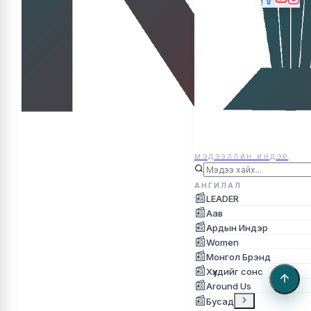
МЭДЭЭЛЛЙН ИНДЭР
МЭДЭЭЛЛЙН ИНДЭР
АНГИЛАЛ
📰
LEADER
📰
Аав
📰
Ардын Индэр
📰
Women
📰
Монгол Брэнд
📰
Хүүхдийг сонс
📰
Around Us
📰
Бусад